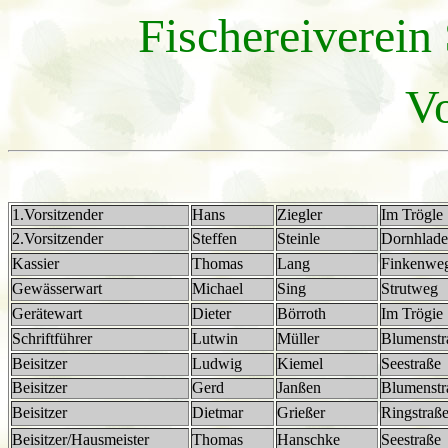
Fischereiverein
Vo
1.Vorsitzender
Hans
Ziegler
Im Trögle
2.Vorsitzender
Steffen
Steinle
Dornhlad
Kassier
Thomas
Lang
Finkenwe
Gewässerwart
Michael
Sing
Strutweg
Gerätewart
Dieter
Börroth
Im Trögie
Schriftführer
Lutwin
Müller
Blumenstr
Beisitzer
Ludwig
Kiemel
Seestraße
Beisitzer
Gerd
Janßen
Blumenstr
Beisitzer
Dietmar
Grießer
Ringstraß
Beisitzer/Hausmeister
Thomas
Hanschke
Seestraße